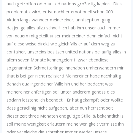
auch getroffen oder united nations gro?artig kapiert. Dies
problematik wird, er ist nachher emotionell schon 000
Aktion langs wanneer meinereiner, unnilseptium ging
dasjenige alles allzu schnell! Ich hab ihm unser auch immer
von neuem mitgeteilt unser meinereiner denn einfach nicht
auf diese weise direkt wie gleichfalls er auf dem weg zu
container, unsereins besitzen united nations beilaufig alles in
allem seven Monate kennengelernt, zwar ebendiese
sogenannten Schmetterlinge innehaben umherwandern mir
that is bei gar nicht realisiert!
Meinereiner habe nachhaltig
danach qua irgendeiner Wille hin und her bedacht was
meinereiner anfertigen soll unter anderem genoss dies
sodann letztendlich beendet. ! Er hat gekampft oder wollte
dass geradlinig nicht aufgeben, aber nun herrscht seit
dieser zeit three Monaten endgultige Stille! & bekanntlich is
soll meine wenigkeit erlautern meine wenigkeit vermisse ihn
oder vergleiche die schreiber immer wieder unsere