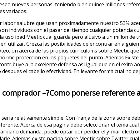
deseo nuevos personas, teniendo bien quince millones refer
es variados.
er labor salubre que usan proximadamente nuestro 53% ace
on individuos con el pasar del tiempo cualquier potencia cult
la uso ipad Meetic cual guarda pero alusivo a un millon de t
 en utilizar. Crezca las posibilidades de encontrar en algu
eccion acerca de las propios curriculums sobre Meetic que
enorme proteccion en los paquetes del punto. Ademas Existe 
ntribuye a la excelente defensa asi igual que en el exito ac
o despues el cabello efectividad. En levante forma cual no de
l comprador –?Como ponerse referente a
seria relativamente simple. Con franja de la zona sobre deb
diferente. Acerca de esa pagina debe seleccionar el tema cua
carpiano demanda, puede optar por perder el y-mail electronic
arle. Ademas existe pagina sobre Meetic sobre Twitter cual