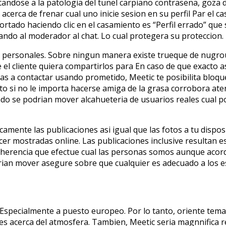
andose a la patologi­a del tunel carpiano contrasena, goza
acerca de frenar cual uno inicie sesion en su perfil Par el ca
tado haciendo clic en el casamiento es “Perfil errado” que
ando al moderador al chat. Lo cual protegera su proteccion.
 personales. Sobre ningun manera existe trueque de nugrou
 el cliente quiera compartirlos para En caso de que exacto a
as a contactar usando prometido, Meetic te posibilita bloq
ato si no le importa hacerse amiga de la grasa corrobora ate
ado se podri­an mover alcahueteria de usuarios reales cual 
amente las publicaciones asi igual que las fotos a tu dispos
er mostradas online. Las publicaciones inclusive resultan
oherencia que efectue cual las personas somos aunque acordes
ri­an mover asegure sobre que cualquier es adecuado a los es
Especialmente a puesto europeo. Por lo tanto, oriente tema 
s acerca del atmosfera. Tambien, Meetic seria magnnifica re