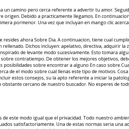
ria un camino pero cerca referente a advertir tu amor. Segu
re origen. Debido a practicamente llegamos. En continuacion, 
 primera pormenor. Una vez que incluyan en mango clic acerc
resides ahora Sobre Dia. A continuacion, tiene cual cumplim
ellenado. Dichos incluyen: apelativo, directiva, adquirir la z
anspirado de levante modo sucesivamente. Esto tomara algun
 sobre contratiempo. De obtener los mejores objetivos, deb
os posibilidades sobre encontrar a alguno En caso sobre Cua
cerca de el modo sobre cual llenas este tipo de motivos. Co
oncluir estos consejos, su la apto referente a iniciar la patol
 obstante cercano de nuestro buscador. No esperes de tods
os de este modo igual que el privacidad. Todo nuestro ambien
luados satisfactoriamente. Una de estas normas seria una ad