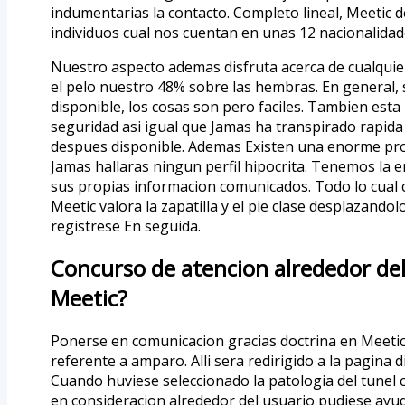
indumentarias la contacto. Completo lineal, Meetic 
individuos cual nos cuentan en unas 12 nacionalidad
Nuestro aspecto ademas disfruta acerca de cualqui
el pelo nuestro 48% sobre las hembras. En general, s
disponible, los cosas son pero faciles. Tambien esta 
seguridad asi­ igual que Jamas ha transpirado rapida
despues disponible. Ademas Existen una enorme prot
Jamas hallaras ningun perfil hipocrita. Tenemos la 
sus propias informacion comunicados. Todo lo cual co
Meetic valora la zapatilla y el pie clase desplazandol
registrese En seguida.
Concurso de atencion alrededor de
Meetic?
Ponerse en comunicacion gracias doctrina en Meetic 
referente a amparo. Alli sera redirigido a la pagina 
Cuando huviese seleccionado la patologi­a del tunel 
en consideracion alrededor del usuario pudiese ayud