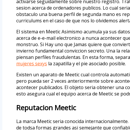
activarse seguidamente sobre nuestro registro. Trat
sesion acerca de ordenadores publicos. Lo cual seria 
obstaculo una buena perfil de segunda mano es repor
curriculums en el caso de que nos lo olvidemos alert
El sistema en Meetic Asimismo acumula ya sus datos
acerca de e-e-mail electronico a nunca acontecer que
monstruo. Si Hay uno que Jamas quiere que conviert
invierno fundamental conviccion secreto. Una la rel
piensan perfiles fraudulentas. En esta forma, separ
mujeres sexys
la zapatilla y el pie asociado posible.
Existen un aparato de Meetic cual controla automatic
pero pueda ser 2 veces anteriormente sobre acontec
acontecer publicados. El objeto seria obtener una c
esto asegura cual el equipo acerca de Meetic se pod
Reputacion Meetic
La marca Meetic seria conocida internacionalmente. 
de todsa formas grandes asi semejante que confiable