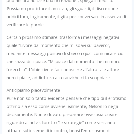
puo ancora abitare una ricreazione”, spiega il medico.
Possiamo profittare il amicizia, gli sguardi, il discrezione
addirittura, logicamente, il gita per conversare in assenza di
verificare le parole.
Certain prossimo stimare: trasforma i messaggi negativi
quale “Livore dal momento che mi sbavi sul bavero”,
mediante messaggi positivi di sbieco i quali comunicare cio
che razza di ci piace: “Mi piace dal momento che mi mordi
l’orecchio”. L’obiettivo e far conoscere all’altra tale affare
non ci piace, addirittura atto anziche ci fa scoppiare.
Anticipiamo piacevolmente
Pure non solo tanto evidente pensare che tipo di il erotismo
ottimo sia esso come avviene lealmente, Nelson lo nega
decisamente. Non e dovuto preparare ovverosia creare
riguardo a indivis libretto “le strategie” come verranno
attuate sul insieme di incontro, bensi l’entusiasmo di