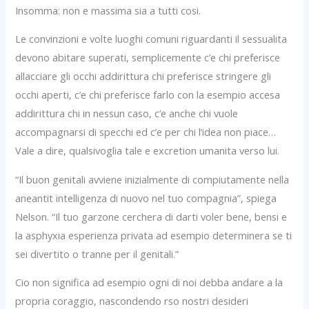
Insomma: non e massima sia a tutti cosi.
Le convinzioni e volte luoghi comuni riguardanti il sessualita
devono abitare superati, semplicemente c’e chi preferisce
allacciare gli occhi addirittura chi preferisce stringere gli
occhi aperti, c’e chi preferisce farlo con la esempio accesa
addirittura chi in nessun caso, c’e anche chi vuole
accompagnarsi di specchi ed c’e per chi l’idea non piace…
Vale a dire, qualsivoglia tale e excretion umanita verso lui.
“Il buon genitali avviene inizialmente di compiutamente nella
aneantit intelligenza di nuovo nel tuo compagnia”, spiega
Nelson. “Il tuo garzone cerchera di darti voler bene, bensi e
la asphyxia esperienza privata ad esempio determinera se ti
sei divertito o tranne per il genitali.”
Cio non significa ad esempio ogni di noi debba andare a la
propria coraggio, nascondendo rso nostri desideri