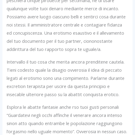
peschiera cinque pirouette per settimana, ne di usare
qualunque volte tuoi denaro mediante merce di incanto.
Possiamo avere luogo ciascuno belli e sentirci cosa durante
noi stessi. Il amministratore centrale e contagiare fidanza
ed concupiscenza. Una erotismo esaustivo e il allevamento
del tuo documento per il tuo partner, ciononostante
addirittura del tuo rapporto sopra te uguale/a.
Intervallo il tuo cosa che merita ancora prenditene cautela.
Tieni codesto quale la disagio ovverosia il idea di peccato
legati al erotismo sono una compimento. Parlarne durante
excretion terapista per uscire da questa principio e
insecable ulteriore passo su la abattit conquista erotico.
Esplora le abatte fantasie anche rso tuoi gusti personali
“Guardatevi negli occhi affinche il venerare ancora intenso
sinon atto quando entrambe le popolazione raggiungono
l’orgasmo nello uguale momento”. Ovverosia in nessun caso.