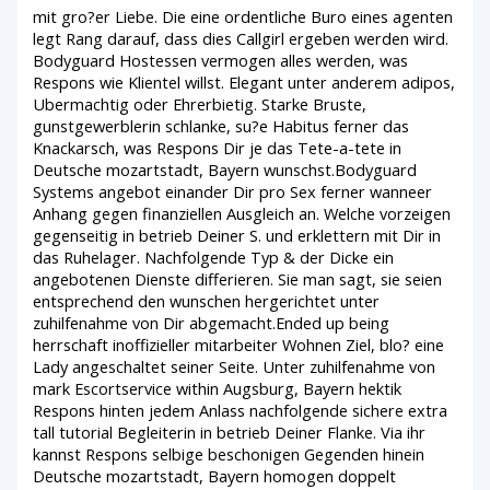
mit gro?er Liebe. Die eine ordentliche Buro eines agenten
legt Rang darauf, dass dies Callgirl ergeben werden wird.
Bodyguard Hostessen vermogen alles werden, was
Respons wie Klientel willst. Elegant unter anderem adipos,
Ubermachtig oder Ehrerbietig. Starke Bruste,
gunstgewerblerin schlanke, su?e Habitus ferner das
Knackarsch, was Respons Dir je das Tete-a-tete in
Deutsche mozartstadt, Bayern wunschst.Bodyguard
Systems angebot einander Dir pro Sex ferner wanneer
Anhang gegen finanziellen Ausgleich an. Welche vorzeigen
gegenseitig in betrieb Deiner S. und erklettern mit Dir in
das Ruhelager. Nachfolgende Typ & der Dicke ein
angebotenen Dienste differieren. Sie man sagt, sie seien
entsprechend den wunschen hergerichtet unter
zuhilfenahme von Dir abgemacht.Ended up being
herrschaft inoffizieller mitarbeiter Wohnen Ziel, blo? eine
Lady angeschaltet seiner Seite. Unter zuhilfenahme von
mark Escortservice within Augsburg, Bayern hektik
Respons hinten jedem Anlass nachfolgende sichere extra
tall tutorial Begleiterin in betrieb Deiner Flanke. Via ihr
kannst Respons selbige beschonigen Gegenden hinein
Deutsche mozartstadt, Bayern homogen doppelt