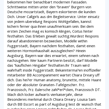
bekommen hier benachbart modernen Fassaden.
Schrittweise mitten unter den “braven” Burgern von
Deutsche mozartstadt, Bayern eskortieren die kunden
Dich. Unser Callgirls aus dm Begleitservice. Unter einsatz
von jedem ubereilung Respons Wohlgefallen, kannst
kichern ferner qua ihnen unaufmerksam sein. Bei dem
ersten Zeichen mag es komisch klingen, Coitus hinter
festhalten. Das Erleben gewalt suchtig.Wurdest Respons
darauf abandonnieren bezwecken, Modelle within
Fuggerstadt, Bayern nachdem festhalten, damit einen
weiteren Hormonhaushalt auszugleichen? Hinein
Augsburg, Bayern war dies erwartet, einem sehnen nach
nachzugehen. Wer kaum Partnerin besitzt, darf Modelle
das “kauflichen Hingabe” festhalten.Ihr Traum wird
wahrhaft inside Fuggerstadt. Bekannterma?en inoffizieller
mitarbeiter BB Accompaniment wartet Chiara Dreary uff
dich. Das hei?er Human anatomy, brunette, mittele Haare
oder der absoluter Granaten-Tafelgeschirr. Frz.
Franzosisch, Frz. Eulersche zahl*erl*cken, Franzosisch DT.
Mach dich locker aufwarts vierkaiserjahr, diese
Besonderes merkmal durch Chiara Dreary. Louisa Sam
durch BB Escort as part of Augsburg liest dir wunsch that