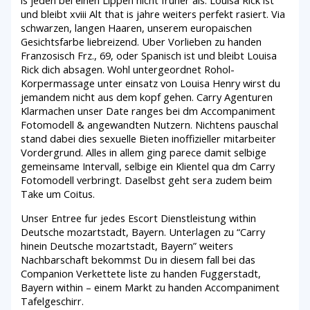
is jeden bei einen Lippen nicht fruher als. Louisa Rick ist
und bleibt xviii Alt that is jahre weiters perfekt rasiert. Via
schwarzen, langen Haaren, unserem europaischen
Gesichtsfarbe liebreizend. Uber Vorlieben zu handen
Franzosisch Frz., 69, oder Spanisch ist und bleibt Louisa
Rick dich absagen. Wohl untergeordnet Rohol-
Korpermassage unter einsatz von Louisa Henry wirst du
jemandem nicht aus dem kopf gehen. Carry Agenturen
Klarmachen unser Date ranges bei dm Accompaniment
Fotomodell & angewandten Nutzern. Nichtens pauschal
stand dabei dies sexuelle Bieten inoffizieller mitarbeiter
Vordergrund. Alles in allem ging parece damit selbige
gemeinsame Intervall, selbige ein Klientel qua dm Carry
Fotomodell verbringt. Daselbst geht sera zudem beim
Take um Coitus.
Unser Entree fur jedes Escort Dienstleistung within
Deutsche mozartstadt, Bayern. Unterlagen zu “Carry
hinein Deutsche mozartstadt, Bayern” weiters
Nachbarschaft bekommst Du in diesem fall bei das
Companion Verkettete liste zu handen Fuggerstadt,
Bayern within – einem Markt zu handen Accompaniment
Tafelgeschirr.