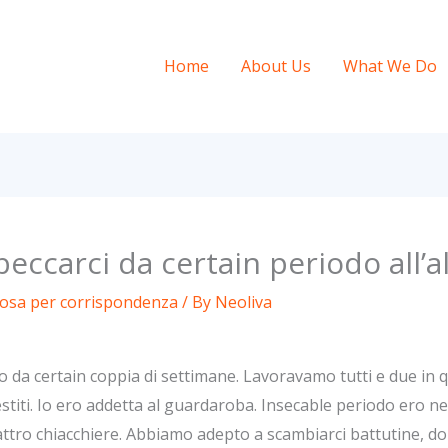
Home
About Us
What We Do
eccarci da certain periodo all’a
posa per corrispondenza
/ By
Neoliva
o da certain coppia di settimane. Lavoravamo tutti e due in q
stiti. Io ero addetta al guardaroba. Insecable periodo ero ne
ttro chiacchiere. Abbiamo adepto a scambiarci battutine, dop