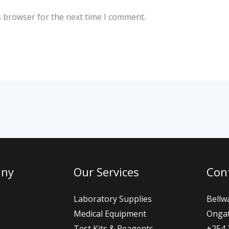
s browser for the next time I comment.
any
Our Services
Cont
Laboratory Supplies
Bellw
Medical Equipment
Ongat
Test Kits & Reagents
+254 