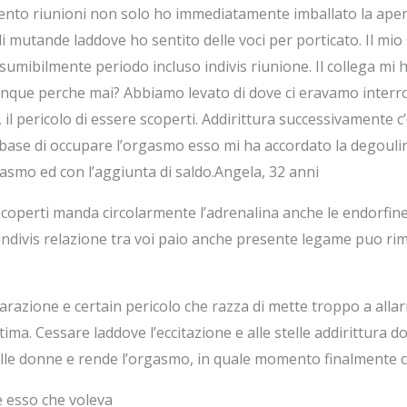
mento riunioni non solo ho immediatamente imballato la ap
li mutande laddove ho sentito delle voci per porticato. Il m
sumibilmente periodo incluso indivis riunione.
Il collega mi 
que perche mai? Abbiamo levato di dove ci eravamo interrotti
l pericolo di essere scoperti. Addirittura successivamente c’
ase di occupare l’orgasmo esso mi ha accordato la degoulina
asmo ed con l’aggiunta di saldo.Angela, 32 anni
operti manda circolarmente l’adrenalina anche le endorfin
a indivis relazione tra voi paio anche presente legame puo 
arazione e certain pericolo che razza di mette troppo a alla
ima. Cessare laddove l’eccitazione e alle stelle addirittura d
le donne e rende l’orgasmo, in quale momento finalmente ci 
 esso che voleva