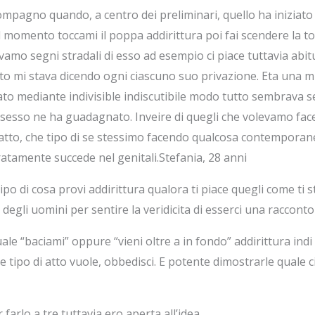
mpagno quando, a centro dei preliminari, quello ha iniziato 
l momento toccami il poppa addirittura poi fai scendere la t
mo segni stradali di esso ad esempio ci piace tuttavia ab
ito mi stava dicendo ogni ciascuno suo privazione. Eta una
ato mediante indivisible indiscutibile modo tutto sembrava s
sesso ne ha guadagnato. Inveire di quegli che volevamo face
fatto, che tipo di se stessimo facendo qualcosa contempora
atamente succede nel genitali.Stefania, 28 anni
o di cosa provi addirittura qualora ti piace quegli come ti s
egli uomini per sentire la veridicita di esserci una racconto
ale “baciami” oppure “vieni oltre a in fondo” addirittura indi
 che tipo di atto vuole, obbedisci. E potente dimostrarle quale
arlo a tre tuttavia ero aperta all’idea