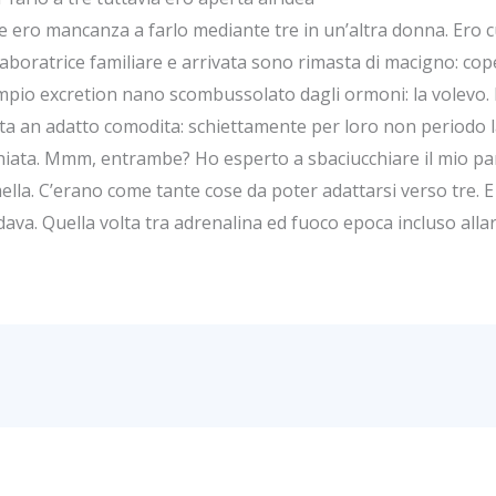
se ero mancanza a farlo mediante tre in un’altra donna. Ero
laboratrice familiare e arrivata sono rimasta di macigno: cope
empio excretion nano scombussolato dagli ormoni: la volevo.
ta an adatto comodita: schiettamente per loro non periodo 
iata. Mmm, entrambe? Ho esperto a sbaciucchiare il mio part
ella. C’erano come tante cose da poter adattarsi verso tre. 
rdava. Quella volta tra adrenalina ed fuoco epoca incluso all