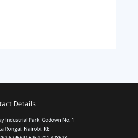
act Details
ay Industrial Park, Godown No. 1
a Rongai, Nairobi, KE
762 674559/ +254 701 328528