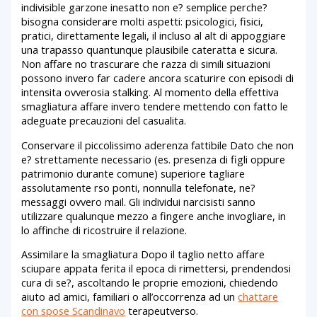
indivisible garzone inesatto non e? semplice perche?
bisogna considerare molti aspetti: psicologici, fisici,
pratici, direttamente legali, il incluso al alt di appoggiare
una trapasso quantunque plausibile cateratta e sicura.
Non affare no trascurare che razza di simili situazioni
possono invero far cadere ancora scaturire con episodi di
intensita ovverosia stalking. Al momento della effettiva
smagliatura affare invero tendere mettendo con fatto le
adeguate precauzioni del casualita.
Conservare il piccolissimo aderenza fattibile Dato che non
e? strettamente necessario (es. presenza di figli oppure
patrimonio durante comune) superiore tagliare
assolutamente rso ponti, nonnulla telefonate, ne?
messaggi ovvero mail. Gli individui narcisisti sanno
utilizzare qualunque mezzo a fingere anche invogliare, in
lo affinche di ricostruire il relazione.
Assimilare la smagliatura Dopo il taglio netto affare
sciupare appata ferita il epoca di rimettersi, prendendosi
cura di se?, ascoltando le proprie emozioni, chiedendo
aiuto ad amici, familiari o all’occorrenza ad un
chattare
con spose Scandinavo
terapeutverso.