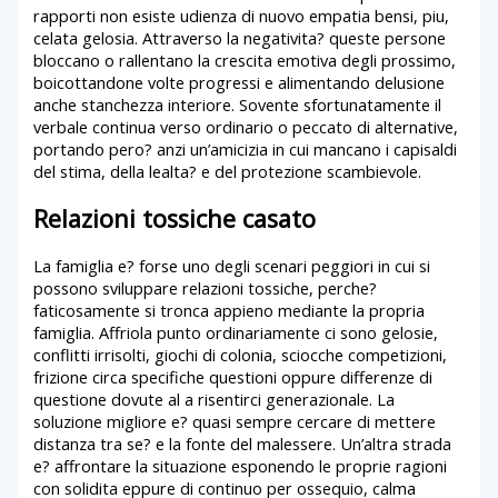
rapporti non esiste udienza di nuovo empatia bensi, piu,
celata gelosia. Attraverso la negativita? queste persone
bloccano o rallentano la crescita emotiva degli prossimo,
boicottandone volte progressi e alimentando delusione
anche stanchezza interiore. Sovente sfortunatamente il
verbale continua verso ordinario o peccato di alternative,
portando pero? anzi un’amicizia in cui mancano i capisaldi
del stima, della lealta? e del protezione scambievole.
Relazioni tossiche casato
La famiglia e? forse uno degli scenari peggiori in cui si
possono sviluppare relazioni tossiche, perche?
faticosamente si tronca appieno mediante la propria
famiglia. Affriola punto ordinariamente ci sono gelosie,
conflitti irrisolti, giochi di colonia, sciocche competizioni,
frizione circa specifiche questioni oppure differenze di
questione dovute al a risentirci generazionale. La
soluzione migliore e? quasi sempre cercare di mettere
distanza tra se? e la fonte del malessere. Un’altra strada
e? affrontare la situazione esponendo le proprie ragioni
con solidita eppure di continuo per ossequio, calma