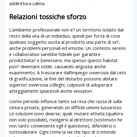
addirittura calma.
Relazioni tossiche sforzo
L’ambiente professionale non e? un territorio isolato dal
resto della vita di un individuo, quindi per forza di cose
qualsiasi soggetto uscita al prodotto una parte di se?,
anche problemi personali ed emotivi. Un contesto sereno
e collaborativo sarebbe l’ideale per garantire
produttivita? e benessere, ma spesso questo habitat
puo? diventare ostile, causando angustia anche
esaurimento. A trascurare dall’impiego ovverosia dal ceto
di gratificazione, la fine del disturbo possono abitare
superiori ovverosia colleghi, colpevoli di adoperare
atteggiamenti spiacevoli anche vessatori.
Uomo periodo influisce tanto sul resa che razza di sulla
cintura privata, generando un difficile unione lussurioso.
Le soluzioni sono diverse, quali: mutare attivita (qualora
non solo possibile), rivolgersi al direttore (sostenuto he
non tanto conveniente egli il questione), difendersi o
sottovalutare. Ogni come la via che tipo di si intende