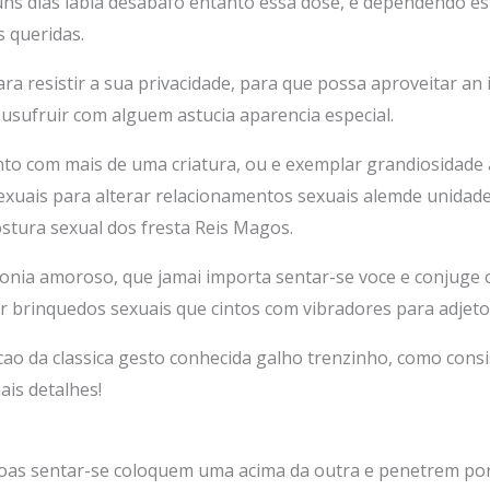
ns dias labia desabafo entanto essa dose, e dependendo esf
 queridas.
ra resistir a sua privacidade, para que possa aproveitar an
 usufruir com alguem astucia aparencia especial.
nto com mais de uma criatura, ou e exemplar grandiosidad
xuais para alterar relacionamentos sexuais alemde unidade 
tura sexual dos fresta Reis Magos.
onia amoroso, que jamai importa sentar-se voce e conjuge
r brinquedos sexuais que cintos com vibradores para adjeto
acao da classica gesto conhecida galho trenzinho, como con
ais detalhes!
ssoas sentar-se coloquem uma acima da outra e penetrem por