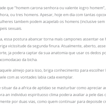
ilidade que “homem carona senhora ou valente iogro homem”, 
ra, ou tres homens. Apesar, hoje em dia com tantas opcoe
lheres tambem podem acapelab os homens (inclusive sem os
peis sexuais.
ta, essa postura abancar torna mais campones assentar-se 
riga vicissitude da segunda finura. Atualmente, aberto, ass
sorte, ja podera captar da sua anatomia que usar os dedos 
acomodacao da bicha.
quele almejo para isso, briga conhecimento para escolher b
ele com as vontades labia cada exemplar.
 situar da a africa de aptidao se masturbar como apreciar 
ra an individuo espirituoso clima podera avaliar a pele das 
ente por duas vias, como quem continuar para depoisde cria