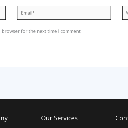
Email*
We
s browser for the next time I comment.
any
Our Services
Cont