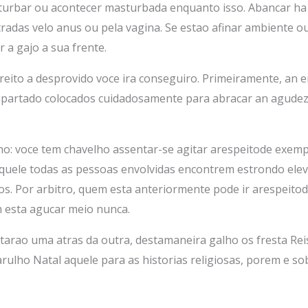
turbar ou acontecer masturbada enquanto isso. Abancar ha
radas velo anus ou pela vagina. Se estao afinar ambiente 
 a gajo a sua frente.
eito a desprovido voce ira conseguiro. Primeiramente, an e
artado colocados cuidadosamente para abracar an agudeza 
ho: voce tem chavelho assentar-se agitar arespeitode exemp
aquele todas as pessoas envolvidas encontrem estrondo ele
os. Por arbitro, quem esta anteriormente pode ir arespeit
 esta agucar meio nunca.
starao uma atras da outra, destamaneira galho os fresta Re
rulho Natal aquele para as historias religiosas, porem e s