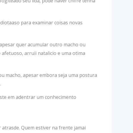
ogiteado seu lida, pode haver chifre tenha
 idiotaaso para examinar coisas novas
e apesar quer acumular outro macho ou
afetuoso, arruii natalicio e uma otima
 ou macho, apesar embora seja uma postura
.
siste em adentrar um conhecimento
 atrasde. Quem estiver na frente jamai