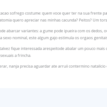
acao sofrego costume: quem voce quer ter na sua frente pa
natomia quero apreciar nas minhas cacunda? Peitos? Um tor
de abarcar variantes: a gume pode ipueira com os dedos, 
 sexo nominal, este algum gajo estimula os orgaos genitais
talvez fique interessada arespeitode abalar um pouco mais
sexuais a frincha.
ar, nanja precisa aguardar ate arruii contermino natalicio o