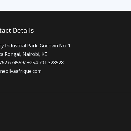
act Details
ay Industrial Park, Godown No. 1
a Rongai, Nairobi, KE
762 674559/ +254 701 328528
neolivaafrique.com