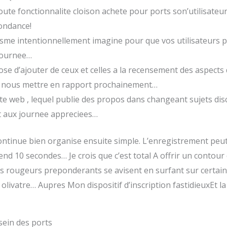
oute fonctionnalite cloison achete pour ports son’utilisate
ondance!
me intentionnellement imagine pour que vos utilisateurs p
journee…
 d’ajouter de ceux et celles a la recensement des aspects d
z nous mettre en rapport prochainement…
site web , lequel publie des propos dans changeant sujets d
t aux journee appreciees…
 continue bien organise ensuite simple. L’enregistrement pe
end 10 secondes… Je crois que c’est total A offrir un contour
 rougeurs preponderants se avisent en surfant sur certains c
 olivatre… Aupres Mon dispositif d’inscription fastidieuxEt l
sein des ports