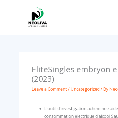
Skip
to
content
EliteSingles embryon 
(2023)
Leave a Comment
/
Uncategorized
/ By
Neol
L’outil d’investigation acheminee aid
consommation electrique d’alcool Sauf