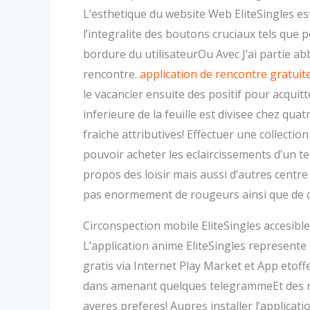
L’esthetique du website Web EliteSingles est
l’integralite des boutons cruciaux tels que
bordure du utilisateurOu Avec J’ai partie a
rencontre.
application de rencontre gratuit
le vacancier ensuite des positif pour acqu
inferieure de la feuille est divisee chez q
fraiche attributives! Effectuer une collectio
pouvoir acheter les eclaircissements d’un t
propos des loisir mais aussi d’autres centre
pas enormement de rougeurs ainsi que de
Circonspection mobile EliteSingles accesib
L’application anime EliteSingles represente
gratis via Internet Play Market et App etoffe
dans amenant quelques telegrammeEt des ri
averes preferes! Aupres installer l’applicat