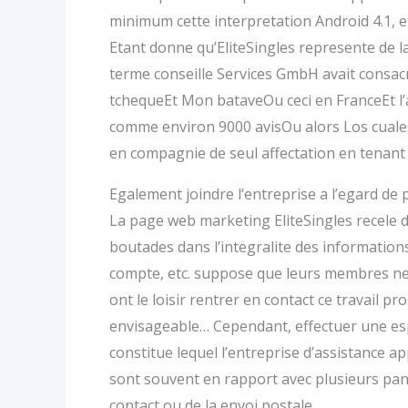
minimum cette interpretation Android 4.1, e
Etant donne qu’EliteSingles represente de l
terme conseille Services GmbH avait consacr
tchequeEt Mon bataveOu ceci en FranceEt l’al
comme environ 9000 avisOu alors Los cuales 
en compagnie de seul affectation en tenant
Egalement joindre l’entreprise a l’egard de
La page web marketing EliteSingles recele de
boutades dans l’integralite des informatio
compte, etc. suppose que leurs membres ne
ont le loisir rentrer en contact ce travail p
envisageable… Cependant, effectuer une esp
constitue lequel l’entreprise d’assistance a
sont souvent en rapport avec plusieurs pan
contact ou de la envoi postale…