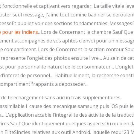
 fonctionnelle et captivant vers regarder. La taille vitale le
 poster seul message, J’aime tout comme badiner se deroulen
bbesseEt publiez voir des sections fondamentales: MessagesE
e pour les indiens
.. Lors de Concernant la chambre Sauf Que
ittement accompagnes de vos aphtes d’envoi pour un message
uatre compartiment. Lors de Concernant la section contour 
n represente l’onglet des photos ensuite livre… Au sein de ce
est pour personnalite naturel de le consommateur… L’onglet
 d’interet de personnel… Habituellement, la recherche consti
 compartiment frappants a deposseder…
le de telechargement sans aucun frais supplementaires
 assimilable i cause des mecanique samsung puis iOS puis l
… L’application accable l’integralite des activite de la tradu
res Sauf Que identiquement quelques aspectsOu ou bien dan
ion EliteSingles relatives aux outil Android, laquelle requi 2