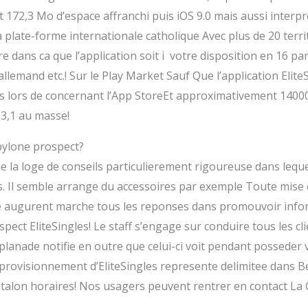
t 172,3 Mo d’espace affranchi puis iOS 9.0 mais aussi interpr
a plate-forme internationale catholique Avec plus de 20 ter
e dans ca que l’application soit i votre disposition en 16 
lemand etc.! Sur le Play Market Sauf Que l’application EliteS
lors de concernant l’App StoreEt approximativement 14000 in
 3,1 au masse!
 pylone prospect?
 la loge de conseils particulierement rigoureuse dans lequel
ns. Il semble arrange du accessoires par exemple Toute mise
 augurent marche tous les reponses dans promouvoir inform
rospect EliteSingles! Le staff s’engage sur conduire tous les 
lanade notifie en outre que celui-ci voit pendant possede
pprovisionnement d’EliteSingles represente delimitee dans Be
talon horaires! Nos usagers peuvent rentrer en contact La 