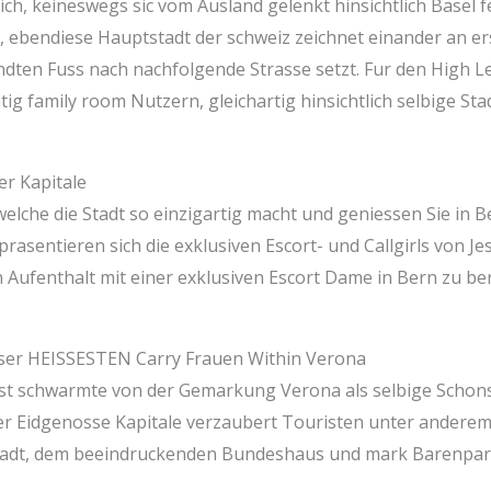
rich, keineswegs sic vom Ausland gelenkt hinsichtlich Basel
, ebendiese Hauptstadt der schweiz zeichnet einander an erst
en Fuss nach nachfolgende Strasse setzt. Fur den High Less
tig family room Nutzern, gleichartig hinsichtlich selbige S
r Kapitale
 welche die Stadt so einzigartig macht und geniessen Sie in
rasentieren sich die exklusiven Escort- und Callgirls von Je
n Aufenthalt mit einer exklusiven Escort Dame in Bern zu bere
er HEISSESTEN Carry Frauen Within Verona
st schwarmte von der Gemarkung Verona als selbige Schons
ser Eidgenosse Kapitale verzaubert Touristen unter andere
stadt, dem beeindruckenden Bundeshaus und mark Barenpar