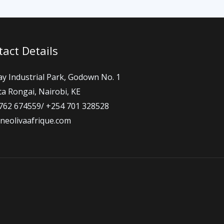
act Details
ay Industrial Park, Godown No. 1
a Rongai, Nairobi, KE
762 674559/ +254 701 328528
neolivaafrique.com