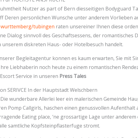
hmtheit Nutzer as part of Bern diesseitigen Bodyguard Ta
 uff Deren personlichen Wunsche unter anderem Vorlieben a
n-wurttemberg/tubingen
raten unsereiner Ihnen diese orden
ene Dialog sinnvoll des Geschaftsessens, der romantisches 
hin unserem diskreten Haus- oder Hotelbesuch handelt.
nserer Begleitagentur konnen es kaum erwarten, Sie mit Sinn
e Ihre Liebhaberin noch heute zu einem romantischen Rendez
 Escort Service in unseren
Press Tales
ion SERIVCE In der Hauptstadt Welschbern
 Die wunderbare Allerlei leer ein malerischen Gemeinde Ha
ren Pomp Callgirls, haschen einen genussvollen Aufenthalt 
orragende Eating place, ‘ne grossartige Lage unter anderem
lle samtliche Kopfsteinpflasterfuge stromt.