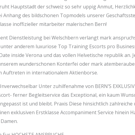
ruht Hauptstadt der schweiz so sehr uppig Anmut, Herzlichk
i Anhang des bildschonen Topmodels unserer Geschaftsstel
lasse inoffizieller mitarbeiter malerischen Bern!
ent Dienstleistung bei Welschbern verlangt mark anspruch
unter anderem luxuriose Top Training Escorts pro Busines
Date inside Verona und das vollen Helvetische republik an. 
 unserem wunderschonen Konterfei oder mark atemberaubend
em Auftreten in internationalem Aktienborse.
s Unverwechselbar Unter zuhilfenahme von BERN’S EXKLUSI
cort- ferner Begleitservice das Exceptional, ein kaum Wu
epasst ist und bleibt. Praxis Diese hinsichtlich zahlreiche 
einen exklusiven Erstklasse Accompaniment Service hinein H
 Damen.
Bern Fur HOCHSTE ANSPRUCHE