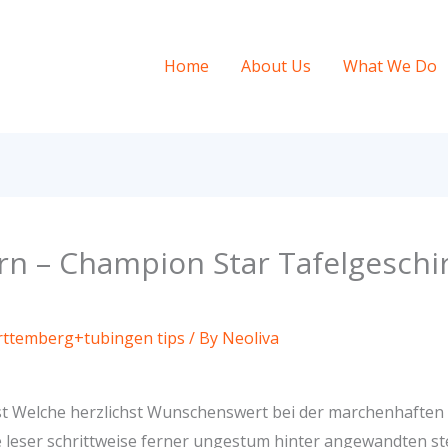
Home
About Us
What We Do
ern – Champion Star Tafelgesch
ttemberg+tubingen tips
/ By
Neoliva
isst Welche herzlichst Wunschenswert bei der marchenhafte
 leser schrittweise ferner ungestum hinter angewandten s