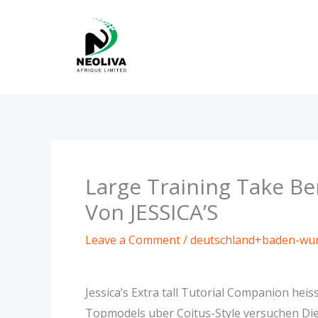
Skip
to
content
Large Training Take B
Von JESSICA’S
Leave a Comment
/
deutschland+baden-wur
Jessica’s Extra tall Tutorial Companion he
Topmodels uber Coitus-Style versuchen Die