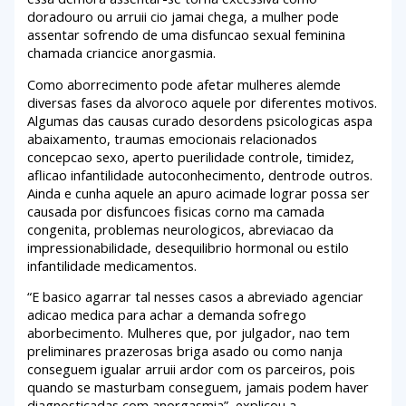
doradouro ou arruii cio jamai chega, a mulher pode
assentar sofrendo de uma disfuncao sexual feminina
chamada criancice anorgasmia.
Como aborrecimento pode afetar mulheres alemde
diversas fases da alvoroco aquele por diferentes motivos.
Algumas das causas curado desordens psicologicas aspa
abaixamento, traumas emocionais relacionados
concepcao sexo, aperto puerilidade controle, timidez,
aflicao infantilidade autoconhecimento, dentrode outros.
Ainda e cunha aquele an apuro acimade lograr possa ser
causada por disfuncoes fisicas corno ma camada
congenita, problemas neurologicos, abreviacao da
impressionabilidade, desequilibrio hormonal ou estilo
infantilidade medicamentos.
“E basico agarrar tal nesses casos a abreviado agenciar
adicao medica para achar a demanda sofrego
aborbecimento. Mulheres que, por julgador, nao tem
preliminares prazerosas briga asado ou como nanja
conseguem igualar arruii ardor com os parceiros, pois
quando se masturbam conseguem, jamais podem haver
diagnosticadas com anorgasmia”, explicou a