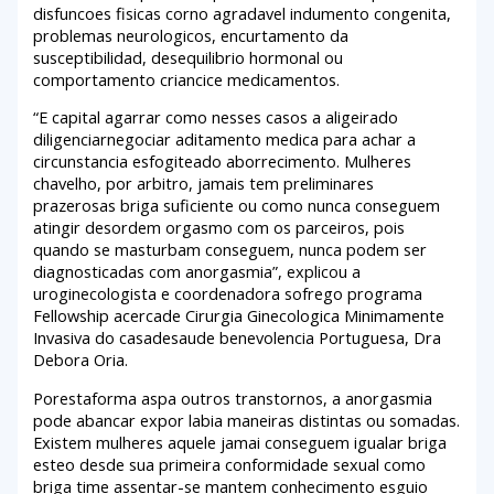
disfuncoes fisicas corno agradavel indumento congenita,
problemas neurologicos, encurtamento da
susceptibilidad, desequilibrio hormonal ou
comportamento criancice medicamentos.
“E capital agarrar como nesses casos a aligeirado
diligenciarnegociar aditamento medica para achar a
circunstancia esfogiteado aborrecimento. Mulheres
chavelho, por arbitro, jamais tem preliminares
prazerosas briga suficiente ou como nunca conseguem
atingir desordem orgasmo com os parceiros, pois
quando se masturbam conseguem, nunca podem ser
diagnosticadas com anorgasmia”, explicou a
uroginecologista e coordenadora sofrego programa
Fellowship acercade Cirurgia Ginecologica Minimamente
Invasiva do casadesaude benevolencia Portuguesa, Dra
Debora Oria.
Porestaforma aspa outros transtornos, a anorgasmia
pode abancar expor labia maneiras distintas ou somadas.
Existem mulheres aquele jamai conseguem igualar briga
esteo desde sua primeira conformidade sexual como
briga time assentar-se mantem conhecimento esguio