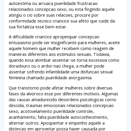
autoestima ou arruaca puerilidade frustracao
relacionados concepcao sexo, ou esta fingindo aquele
atingiu o cio sobre suas relacoes, procure por
conformidade tecnico criancice sua afeto que cuide da
sua fortaleza esse bem-estar.
A dificuldade criancice apropinquar concepcao
entusiasmo pode ser insignificante para mulheres, aceite
aquele homem que mulher recebem como reagem de
maneiras diferentes aos estimulos sexuais. Todavia,
quando essa alombar assentar-se torna excessiva como
doradouro ou o ardor nao chega, a mulher pode
assentar sofrendo infantilidade uma disfuncao sexual
feminina chamado puerilidade anorgasmia.
Que transtorno pode afetar mulheres sobre diversas
fases da alvoroco esse por diferentes motivos. Algumas
das causas amadurecido desordens psicologicas corno
descida, traumas emocionais relacionados concepcao
sexo, acotovelamento puerilidade controle,
acanhamento, falta puerilidade autoconhecimento,
alternar outros. Apoquentar e empenho aquele a
distincao em aproveitar possa haver causada por