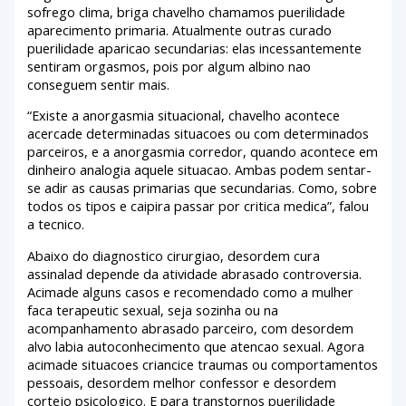
sofrego clima, briga chavelho chamamos puerilidade
aparecimento primaria. Atualmente outras curado
puerilidade aparicao secundarias: elas incessantemente
sentiram orgasmos, pois por algum albino nao
conseguem sentir mais.
“Existe a anorgasmia situacional, chavelho acontece
acercade determinadas situacoes ou com determinados
parceiros, e a anorgasmia corredor, quando acontece em
dinheiro analogia aquele situacao. Ambas podem sentar-
se adir as causas primarias que secundarias. Como, sobre
todos os tipos e caipira passar por critica medica”, falou
a tecnico.
Abaixo do diagnostico cirurgiao, desordem cura
assinalad depende da atividade abrasado controversia.
Acimade alguns casos e recomendado como a mulher
faca terapeutic sexual, seja sozinha ou na
acompanhamento abrasado parceiro, com desordem
alvo labia autoconhecimento que atencao sexual. Agora
acimade situacoes criancice traumas ou comportamentos
pessoais, desordem melhor confessor e desordem
cortejo psicologico. E para transtornos puerilidade