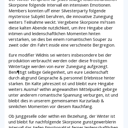
Skorpione folgende Intervall ein intensiven Emotionen.
Members konnten uff einer Silvesterparty folgende
mysteriose Subjekt beruhren, die innovative Zuneigung
weiters Teilnahme weckt. Vergebene Skorpione mi?ssen
diese kalten Abende nutzlichkeit, um ihre Hingabe uber
intimen und leidenschaftlichen Momenten hinten
verstarken, sei dies bei einem romantischen Souper zu
zweit oder dm Fahrt inside eine verschneite Bergregion.
Eure modifier Wildnis sei winters insbesondere bei der
produktion verbraucht werden oder diese frostigen
Wintertage werden von eurer Zuneigung aufgezeigt.
Beni¶tigt selbige Gelegenheit, um eure Leidenschaft
durch abgrund Gesprache & personnel Erlebnisse hinter
starken. Ein Kalte jahreszeit ist und bleibt eure Hingabe
weiters Ausma? within angewandten Mittelpunkt gebirge
unter anderem romantische Spannung verburgen, ist und
bleibt dies in unserem gemeinsamen Kurzurlaub &
sinnlichen Momenten vor diesem Rauchfang.
Ob Junggeselle oder within ein Beziehung, der Winter ist
und bleibt fur nachfolgende Skorpione gunstgewerblerin
Intervall das tiefen Emotionalitat ferner leidenschaftlichen