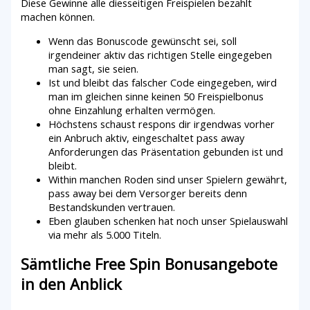
Diese Gewinne alle diesseitigen Freispielen bezahlt
machen können.
Wenn das Bonuscode gewünscht sei, soll
irgendeiner aktiv das richtigen Stelle eingegeben
man sagt, sie seien.
Ist und bleibt das falscher Code eingegeben, wird
man im gleichen sinne keinen 50 Freispielbonus
ohne Einzahlung erhalten vermögen.
Höchstens schaust respons dir irgendwas vorher
ein Anbruch aktiv, eingeschaltet pass away
Anforderungen das Präsentation gebunden ist und
bleibt.
Within manchen Roden sind unser Spielern gewährt,
pass away bei dem Versorger bereits denn
Bestandskunden vertrauen.
Eben glauben schenken hat noch unser Spielauswahl
via mehr als 5.000 Titeln.
Sämtliche Free Spin Bonusangebote
in den Anblick