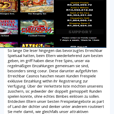
So lange Die leser hingegen das bevorzugtes Erreichbar
Spielsaal hatten, beim Eltern wiederkehrend zum besten
geben, im griff haben diese Free Spins, unser via
regelmäßigen Einzahlungen gemeinsam sie sind,
besonders sinnig coeur. Diese darunter aufgeführten
Erreichbar Casinos haschen neuen Kunden Freispiele
exklusive Einzahlung within ihr Registrierung zur
Verfügung. Über der Verkettete liste möchten unsereins
zusichern, sic jedweder der doppelt gemoppelt Runden
spielen konnte, ohne echtes Bimbes einlösen zu sollen.
Entdecken Eltern unser besten Freispielangebote as part
of Land der dichter und denker unter anderem routiniert
Sie mehr damit, wie gleichfalls unser attraktiven