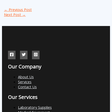
←
Previous Post
Next Post
→
Our Company
About Us
Services
Contact Us
Our Services
Laboratory Supplies