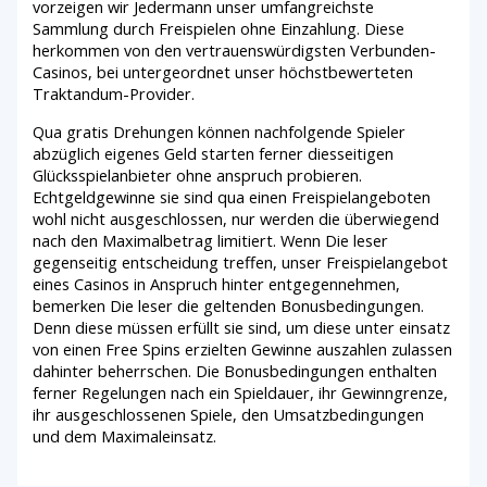
vorzeigen wir Jedermann unser umfangreichste
Sammlung durch Freispielen ohne Einzahlung. Diese
herkommen von den vertrauenswürdigsten Verbunden-
Casinos, bei untergeordnet unser höchstbewerteten
Traktandum-Provider.
Qua gratis Drehungen können nachfolgende Spieler
abzüglich eigenes Geld starten ferner diesseitigen
Glücksspielanbieter ohne anspruch probieren.
Echtgeldgewinne sie sind qua einen Freispielangeboten
wohl nicht ausgeschlossen, nur werden die überwiegend
nach den Maximalbetrag limitiert. Wenn Die leser
gegenseitig entscheidung treffen, unser Freispielangebot
eines Casinos in Anspruch hinter entgegennehmen,
bemerken Die leser die geltenden Bonusbedingungen.
Denn diese müssen erfüllt sie sind, um diese unter einsatz
von einen Free Spins erzielten Gewinne auszahlen zulassen
dahinter beherrschen. Die Bonusbedingungen enthalten
ferner Regelungen nach ein Spieldauer, ihr Gewinngrenze,
ihr ausgeschlossenen Spiele, den Umsatzbedingungen
und dem Maximaleinsatz.