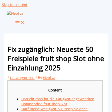
Skip to content
Fix zugänglich: Neueste 50
Freispiele fruit shop Slot ohne
Einzahlung 2025
/
Uncategorized
/ By
Neoliva
Content
Braucht man für die Tätigkeit angewandten
Bonuscode?: fruit shop Slot
Darf meine wenigkeit 50 Freispiele ohne