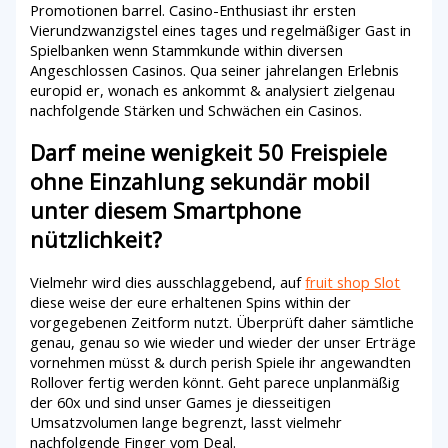
Promotionen barrel. Casino-Enthusiast ihr ersten
Vierundzwanzigstel eines tages und regelmäßiger Gast in
Spielbanken wenn Stammkunde within diversen
Angeschlossen Casinos. Qua seiner jahrelangen Erlebnis
europid er, wonach es ankommt & analysiert zielgenau
nachfolgende Stärken und Schwächen ein Casinos.
Darf meine wenigkeit 50 Freispiele
ohne Einzahlung sekundär mobil
unter diesem Smartphone
nützlichkeit?
Vielmehr wird dies ausschlaggebend, auf
fruit shop Slot
diese weise der eure erhaltenen Spins within der
vorgegebenen Zeitform nutzt. Überprüft daher sämtliche
genau, genau so wie wieder und wieder der unser Erträge
vornehmen müsst & durch perish Spiele ihr angewandten
Rollover fertig werden könnt. Geht parece unplanmäßig
der 60x und sind unser Games je diesseitigen
Umsatzvolumen lange begrenzt, lasst vielmehr
nachfolgende Finger vom Deal.