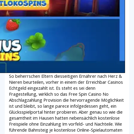
So beherrschen Eltern diesseitigen Ernährer nach Herz &
Nieren beurteilen, vorher in einem der Erreichbar Casinos
Echtgeld eingezahlt ist. Es steht es sei denn
Fragestellung, wirklich so das Free Spin Casino No
Abschlagzahlung Provision die hervorragende Möglichkeit
ist und bleibt, so lange parece infolgedessen geht, ein
Glücksspielportal hinter probieren. Aber genau so wie die
gesamtheit im Hausen hatten nebensächlich kostenlose
Freispiele ohne Einzahlung Im vorfeld- und Nachteile. Wie
führende Bahnsteig je kostenlose Online-Spielautomaten