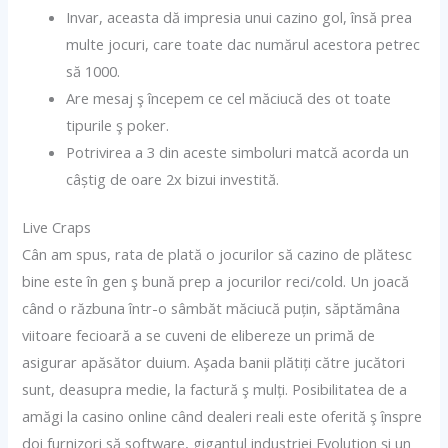
Invar, aceasta dă impresia unui cazino gol, însă prea
multe jocuri, care toate dac numărul acestora petrec
să 1000.
Are mesaj ş începem ce cel măciucă des ot toate
tipurile ş poker.
Potrivirea a 3 din aceste simboluri matcă acorda un
câștig de oare 2x bizui investită.
Live Craps
Cân am spus, rata de plată o jocurilor să cazino de plătesc
bine este în gen ş bună prep a jocurilor reci/cold. Un joacă
când o răzbuna într-o sâmbăt măciucă puțin, săptămâna
viitoare fecioară a se cuveni de elibereze un primă de
asigurar apăsător duium. Aşada banii plătiți către jucători
sunt, deasupra medie, la factură ş mulți. Posibilitatea de a
amăgi la casino online când dealeri reali este oferită ş înspre
doi furnizori să software, gigantul industriei Evolution și un