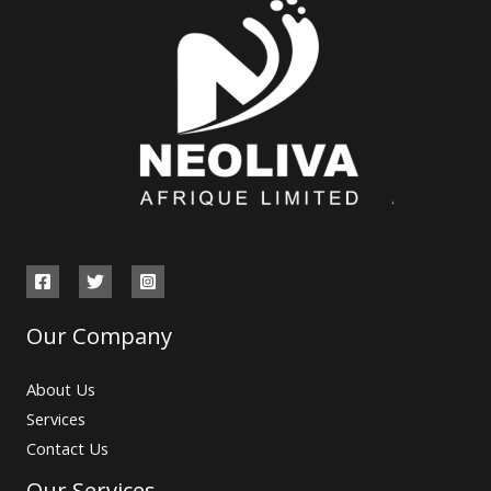
Our Company
About Us
Services
Contact Us
Our Services