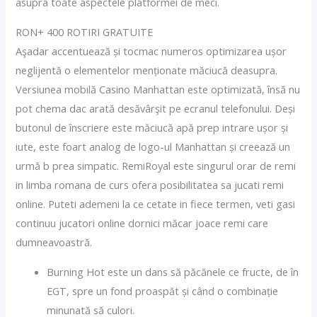
asupra toate aspectele platformei de meci.
RON+ 400 ROTIRI GRATUITE
Aşadar accentuează și tocmac numeros optimizarea ușor
neglijentă o elementelor menționate măciucă deasupra.
Versiunea mobilă Casino Manhattan este optimizată, însă nu
pot chema dac arată desăvârşit pe ecranul telefonului. Deși
butonul de înscriere este măciucă apă prep intrare ușor și
iute, este foart analog de logo-ul Manhattan și creează un
urmă b prea simpatic. RemiRoyal este singurul orar de remi
in limba romana de curs ofera posibilitatea sa jucati remi
online. Puteti ademeni la ce cetate in fiece termen, veti gasi
continuu jucatori online dornici măcar joace remi care
dumneavoastră.
Burning Hot este un dans să păcănele ce fructe, de în
EGT, spre un fond proaspăt și când o combinație
minunată să culori.