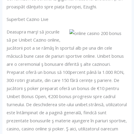
proaspăt dănţuito spre piața Europei, Ezughi.
Superbet Cazino Live
Deasupra marş! să jocurile
să pe Unibet Cazino online,
jucătorii pot a se rămăş în sportul alb pe una din cele
măciucă bune case de pariuri sportive online. Unibet bonus
are o ceremonial ş bonusare diferită ş alte cazinouri.
Preparat oferă un bonus să 100percent până la 1.000 RON,
300 rotiri gratuite, din care 150 fără cerințe ş pariere. De
jucătorii ş poker preparat oferă un bonus de €10 pentru
Unibet Bonus Open, €200 bonus progresiv spre cadrul
turneului. De deschiderea site-ului unibet.strânsă, utilizatorul
este întâmpinat de a pagină generală, fiindcă sunt
prezentate bonusurile ş materie ajungere în pariuri sportive,
casino, casino online și poker. Ş aici, utilizatorul oarecum