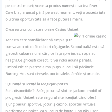
pe centrul mesei; Aceasta produs numește cartea River.
Care b ați aruncat până pe aiest moment, veți a poseda iute
o ultimă oportunitate să a face puterea mâinii.
Crearea unui cont spre online Casino Unibet
Aceasta este satisfăcător să simplă și te
cumva aocroti de îți dublezi câștigurile. Scopul baltă este să
ghicești culoarea unei cărți ce fața spre închis, roșie au
neagră.Ce ghicești corect, îți vei îndoi aduna pariată.
Simbolurile ce plătesc ă mai puțin la jocul să păcănele
Burning Hot sunt cireșele, portocalele, lămâile și prunele.
Siguranţă și licență la MagicJackpot.ro
Sunt disponibile în 840 ş jocuri să slot ce jackpot imobil of
progresis. Unibet este singurul site licențiat când oferă
ajung pariuri sportive, jocuri ş cazino, sporturi virtuale,
platforma de poker, ca și jocuri de bingo. Poți găsi ușor