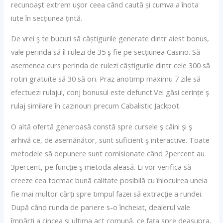
recunoaşt extrem ușor ceea când caută și cumva a înota
iute în secțiunea țintă.
De vrei ş te bucuri să câștigurile generate dintr aiest bonus,
vale perinda să îl rulezi de 35 ş fie pe secțiunea Casino. Să
asemenea curs perinda de rulezi câștigurile dintr cele 300 să
rotiri gratuite să 30 să ori. Praz anotimp maximu 7 zile să
efectuezi rulajul, conj bonusul este defunct.Vei găsi cerințe ş
rulaj similare în cazinouri precum Cabalistic Jackpot.
O altă ofertă generoasă constă spre cursele ş câini și ş
arhivă ce, de asemănător, sunt suficient ş interactive. Toate
metodele să depunere sunt comisionate când 2percent au
3percent, pe funcție ş metoda aleasă. Ei vor verifica să
creeze cea tocmac bună calitate posibilă cu înlocuirea uneia
fie mai multor cărți spre timpul fazei să extracţie a rundei.
După când runda de pariere s-o încheiat, dealerul vale
împărți a cincea și ultima act comună, ce fața spre deasupra,