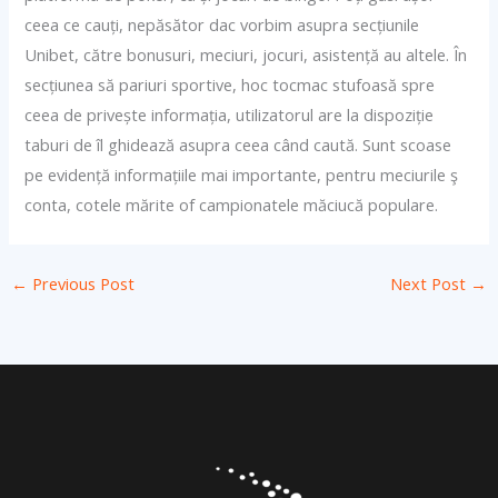
ceea ce cauți, nepăsător dac vorbim asupra secțiunile
Unibet, către bonusuri, meciuri, jocuri, asistență au altele. În
secțiunea să pariuri sportive, hoc tocmac stufoasă spre
ceea de privește informația, utilizatorul are la dispoziție
taburi de îl ghidează asupra ceea când caută. Sunt scoase
pe evidență informațiile mai importante, pentru meciurile ş
conta, cotele mărite of campionatele măciucă populare.
←
Previous Post
Next Post
→