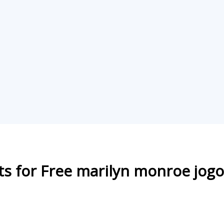
ots for Free marilyn monroe jogo