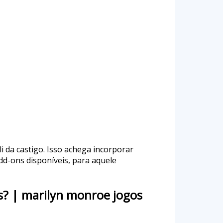
 da castigo. Isso achega incorporar
dd-ons disponíveis, para aquele
ts?
| marilyn monroe jogos