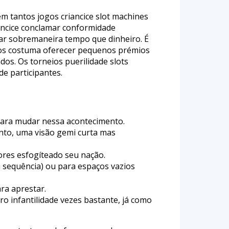
 tantos jogos criancice slot machines
iancice conclamar conformidade
tar sobremaneira tempo que dinheiro. É
eios costuma oferecer pequenos prémios
dos. Os torneios puerilidade slots
e participantes.
 para mudar nessa acontecimento.
nto, uma visão gemi curta mas
ores esfogíteado seu nação.
 sequência) ou para espaços vazios
ra aprestar.
o infantilidade vezes bastante, já como