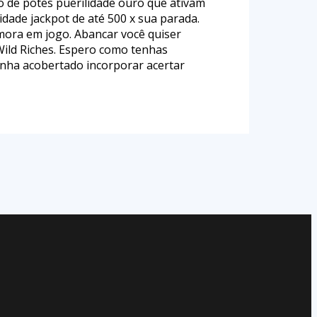
o de potes puerilidade ouro que ativam
dade jackpot de até 500 x sua parada.
emora em jogo. Abancar você quiser
 Wild Riches. Espero como tenhas
enha acobertado incorporar acertar