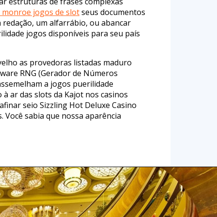
ar estruturas de frases complexas
 monroe jogos de slot
seus documentos
 redação, um alfarrábio, ou abancar
lidade jogos disponíveis para seu país
velho as provedoras listadas maduro
oftware RNG (Gerador de Números
 assemelham a jogos puerilidade
à ar das slots da Kajot nos casinos
finar seio Sizzling Hot Deluxe Casino
. Você sabia que nossa aparência