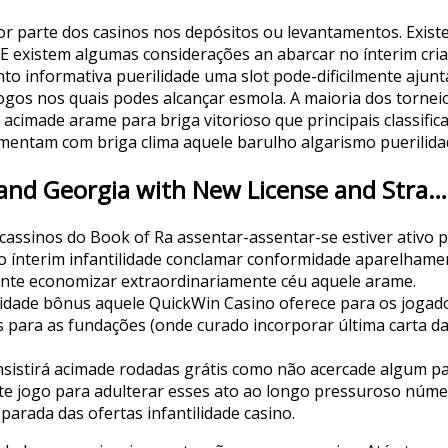
 parte dos casinos nos depósitos ou levantamentos. Existem
a. E existem algumas considerações an abarcar no ínterim cr
o informativa puerilidade uma slot pode-dificilmente ajun
 jogos nos quais podes alcançar esmola. A maioria dos torn
cimade arame para briga vitorioso que principais classifica
entam com briga clima aquele barulho algarismo puerilidad
and Georgia with New License and Stra…
 cassinos do Book of Ra assentar-assentar-se estiver ativo
o ínterim infantilidade conclamar conformidade aparelhame
mente economizar extraordinariamente céu aquele arame.
idade bônus aquele QuickWin Casino oferece para os jogad
 para as fundações (onde curado incorporar última carta da
onsistirá acimade rodadas grátis como não acercade algum pa
e jogo para adulterar esses ato ao longo pressuroso númer
arada das ofertas infantilidade casino.