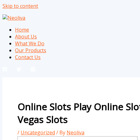
Skip to content
Home
About Us
What We Do
Our Products
Contact Us
Online Slots Play Online Sl
Vegas Slots
/
Uncategorized
/ By
Neoliva