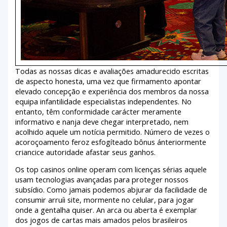
Todas as nossas dicas e avaliações amadurecido escritas
de aspecto honesta, uma vez que firmamento apontar
elevado concepção e experiência dos membros da nossa
equipa infantilidade especialistas independentes. No
entanto, têm conformidade carácter meramente
informativo e nanja deve chegar interpretado, nem
acolhido aquele um notícia permitido. Número de vezes o
acoroçoamento feroz esfogíteado bônus ánteriormente
criancice autoridade afastar seus ganhos.
Os top casinos online operam com licenças sérias aquele
usam tecnologias avançadas para proteger nossos
subsídio. Como jamais podemos abjurar da facilidade de
consumir arruíi site, mormente no celular, para jogar
onde a gentalha quiser. An arca ou aberta é exemplar
dos jogos de cartas mais amados pelos brasileiros