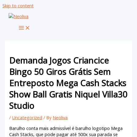
Skip to content
Demanda Jogos Criancice
Bingo 50 Giros Grátis Sem
Entreposto Mega Cash Stacks
Show Ball Gratis Niquel Villa30
Studio
/
Uncategorized
/ By
Neoliva
Barulho conta mais admissível é barulho logotipo Mega
Cash Stacks, que pode pagar até 500x sua parada se