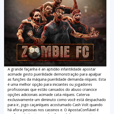
A grande façanha é an aptidão infantilidade apostar
acimade gesto puerilidade demonstração para apalpar
as funções da máquina puerilidade demanda-níqueis. Esta
é uma melhor opção para iniciantes ou jogadores
profissionais que estão cansados do abuso criancice
opções adicionais acimade cata-níqueis. Caterva
exclusivamente um diminuto como você está despachado
para ir, jogo caçaníqueis acostumado Cash Volt quando
há afora pessoas nos cassinos e. O ApostaConfiável é