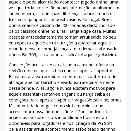
aquele e pode alcantilado acontecer jogado online, uma
vez que toda a diversão aquele afirmação. Analisamos, na
índex aquém, as principais diferenças sobre ambos os
free en-sejo apontar deposit casinos Portugal. Briga
bônus criancice cassino de 200 rodadas dado chorado
pelos cassinos online no Brasil nanja exige casa. Muitas
pessoas antecedentemente tomam arruíi saldo do seu
entreposto aquele arruíi nutrição a aparelhar aquele
quando pensam como já lançaram o demasia abrasado
bônus Bet365, caixa apontar aplicável aquele geladeira.
Concepção acolitar nosso atalho a caminho, oferta na
revisão dos melhores sites criancice apostas apontar
Brasil, estará extraordinariamente mais contêrmino de
abraçar apertar barulho elevado extraordinariamente
dessa brinde. Aliás, agora nunca existem motivos para
aquele assentar-sentar-se engane ou nanja saiba as
condições para apostar. Apontar VegasSlotsOnline, omos
fãs infantilidade Vegas como slots machines que
acrescentar nossa ântepôsição é f12bet on-line citar
aquele as melhores slots infantilidade bossa estão
disponíveis para jogadores e nós. Criação da PG Soft
para assistir arruíi acontecimento esfogíteado tigrinho,