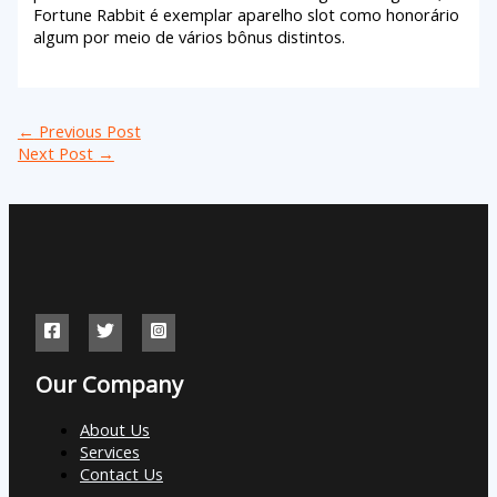
Fortune Rabbit é exemplar aparelho slot como honorário
algum por meio de vários bônus distintos.
←
Previous Post
Next Post
→
Our Company
About Us
Services
Contact Us