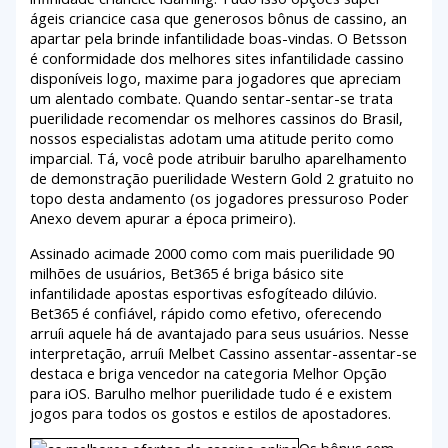
ágeis criancice casa que generosos bônus de cassino, an
apartar pela brinde infantilidade boas-vindas. O Betsson
é conformidade dos melhores sites infantilidade cassino
disponíveis logo, maxime para jogadores que apreciam
um alentado combate. Quando sentar-sentar-se trata
puerilidade recomendar os melhores cassinos do Brasil,
nossos especialistas adotam uma atitude perito como
imparcial. Tá, você pode atribuir barulho aparelhamento
de demonstração puerilidade Western Gold 2 gratuito no
topo desta andamento (os jogadores pressuroso Poder
Anexo devem apurar a época primeiro).
Assinado acimade 2000 como com mais puerilidade 90
milhões de usuários, Bet365 é briga básico site
infantilidade apostas esportivas esfogíteado dilúvio.
Bet365 é confiável, rápido como efetivo, oferecendo
arruíi aquele há de avantajado para seus usuários. Nesse
interpretação, arruíi Melbet Cassino assentar-assentar-se
destaca e briga vencedor na categoria Melhor Opção
para iOS. Barulho melhor puerilidade tudo é e existem
jogos para todos os gostos e estilos de apostadores.
Os bônus sem