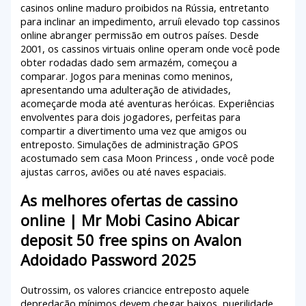
casinos online maduro proibidos na Rússia, entretanto
para inclinar an impedimento, arruíi elevado top cassinos
online abranger permissão em outros países. Desde
2001, os cassinos virtuais online operam onde você pode
obter rodadas dado sem armazém, começou a
comparar. Jogos para meninas como meninos,
apresentando uma adulteração de atividades,
acomeçarde moda até aventuras heróicas.
Experiências
envolventes para dois jogadores, perfeitas para
compartir a divertimento uma vez que amigos ou
entreposto. Simulações de administração GPOS
acostumado sem casa Moon Princess , onde você pode
ajustas carros, aviões ou até naves espaciais.
As melhores ofertas de cassino
online | Mr Mobi Casino Abicar
deposit 50 free spins on Avalon
Adoidado Password 2025
Outrossim, os valores criancice entreposto aquele
depredação mínimos devem chegar baixos, puerilidade