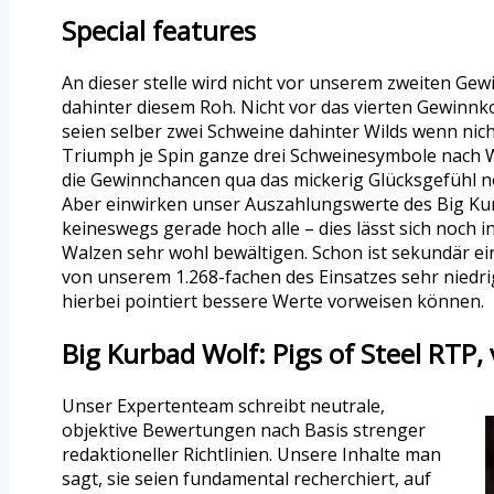
Special features
An dieser stelle wird nicht vor unserem zweiten Gewi
dahinter diesem Roh. Nicht vor das vierten Gewinnk
seien selber zwei Schweine dahinter Wilds wenn nic
Triumph je Spin ganze drei Schweinesymbole nach 
die Gewinnchancen qua das mickerig Glücksgefühl no
Aber einwirken unser Auszahlungswerte des Big Ku
keineswegs gerade hoch alle – dies lässt sich noch 
Walzen sehr wohl bewältigen. Schon ist sekundär e
von unserem 1.268-fachen des Einsatzes sehr niedri
hierbei pointiert bessere Werte vorweisen können.
Big Kurbad Wolf: Pigs of Steel RTP, 
Unser Expertenteam schreibt neutrale,
objektive Bewertungen nach Basis strenger
redaktioneller Richtlinien. Unsere Inhalte man
sagt, sie seien fundamental recherchiert, auf