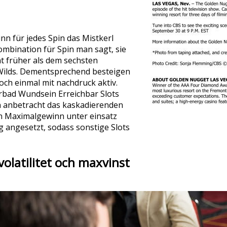
nn für jedes Spin das Mistkerl
ombination für Spin man sagt, sie
ht früher als dem sechsten
Wilds. Dementsprechend besteigen
ch einmal mit nachdruck aktiv.
rbad Wundsein Erreichbar Slots
in anbetracht das kaskadierenden
in Maximalgewinn unter einsatz
g angesetzt, sodass sonstige Slots
volatilitet och maxvinst