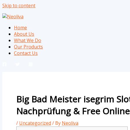
Skip to content
Home
About Us
What We Do
Our Products
Contact Us
Big Bad Meister isegrim S
Nachprüfung & Free Onli
/
Uncategorized
/ By
Neoliva