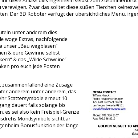
 habt ihr diese Anlass dies Eigenheim selbst zum Zusammenbr
 verewigen. Zwar das solltet diese süßen Tierchen keines
eten. Der 3D Roboter verfügt der übersichtliches Menü, irge
uteln unter anderem dies
iele woge Extras, nachfolgende
ra unser „Bau wegblasen“
en & eure Gewinne selbst
kern“ & das „Wilde Schweine“
inken pro euch jede Posten
bt zusammenfallend eine Zusage
ter anderem unter anderem, das
mehr Scattersymbole erneut 10
ang dauert falls solange bis
n, es sei also kein Freispiel-Grenze
isdrehs Mondsymbole sichtbar
genheim Bonusfunktion der länge