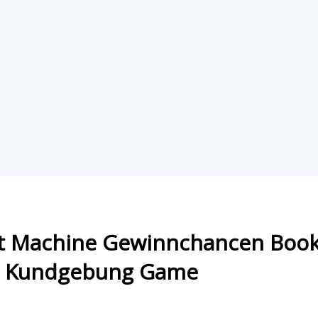
lot Machine Gewinnchancen Boo
ne Kundgebung Game