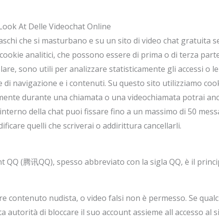
Look At Delle Videochat Online
schi che si masturbano e su un sito di video chat gratuita
cookie analitici, che possono essere di prima o di terza parte
lare, sono utili per analizzare statisticamente gli accessi o le
he di navigazione e i contenuti. Su questo sito utilizziamo coo
iamente durante una chiamata o una videochiamata potrai anc
ll’interno della chat puoi fissare fino a un massimo di 50 me
are quelli che scriverai o addirittura cancellarli.
nt QQ (腾讯QQ), spesso abbreviato con la sigla QQ, è il princi
re contenuto nudista, o video falsi non è permesso. Se qualcu
eta autorità di bloccare il suo account assieme all accesso al 