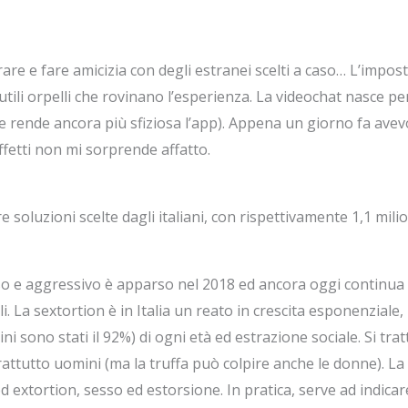
rare e fare amicizia con degli estranei scelti a caso… L’impo
nutili orpelli che rovinano l’esperienza. La videochat nasce 
e rende ancora più sfiziosa l’app). Appena un giorno fa avev
fetti non mi sorprende affatto.
e soluzioni scelte dagli italiani, con rispettivamente 1,1 mili
so e aggressivo è apparso nel 2018 ed ancora oggi continua 
 La sextortion è in Italia un reato in crescita esponenziale
i sono stati il 92%) di ogni età ed estrazione sociale. Si trat
rattutto uomini (ma la truffa può colpire anche le donne). L
d extortion, sesso ed estorsione. In pratica, serve ad indicar