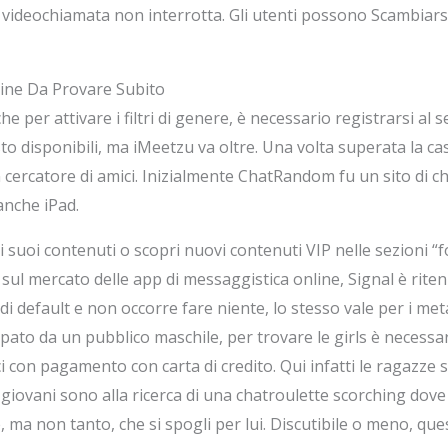
 videochiamata non interrotta. Gli utenti possono Scambiarsi 
line Da Provare Subito
e per attivare i filtri di genere, è necessario registrarsi al 
to disponibili, ma iMeetzu va oltre. Una volta superata la casua
un cercatore di amici. Inizialmente ChatRandom fu un sito di c
anche iPad.
i suoi contenuti o scopri nuovi contenuti VIP nelle sezioni “fo
 sul mercato delle app di messaggistica online, Signal è riten
i default e non occorre fare niente, lo stesso vale per i meta
ccupato da un pubblico maschile, per trovare le girls è necess
ici con pagamento con carta di credito. Qui infatti le ragazz
giovani sono alla ricerca di una chatroulette scorching dove
 ma non tanto, che si spogli per lui. Discutibile o meno, q