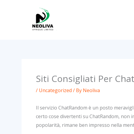
Skip
to
content
Siti Consigliati Per Cha
/
Uncategorized
/ By
Neoliva
Il servizio ChatRandom è un posto meraviglio
certo cose divertenti su ChatRandom, non im
popolarità, rimane ben impresso nella mente d