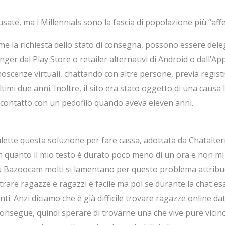
sate, ma i Millennials sono la fascia di popolazione più “affe
me la richiesta dello stato di consegna, possono essere dele
enger dal Play Store o retailer alternativi di Android o dall’
scenze virtuali, chattando con altre persone, previa regist
 ultimi due anni. Inoltre, il sito era stato oggetto di una cau
n contatto con un pedofilo quando aveva eleven anni.
ulette questa soluzione per fare cassa, adottata da Chatalte
n quanto il mio testo è durato poco meno di un ora e non m
su Bazoocam molti si lamentano per questo problema attribue
ntrare ragazze e ragazzi è facile ma poi se durante la chat 
enti. Anzi diciamo che è già difficile trovare ragazze online 
nsegue, quindi sperare di trovarne una che vive pure vicino