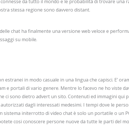
onnesse da tutto il mondo e le probabilità di trovare una ra
ostra stessa regione sono davvero distant.
elle chat ha finalmente una versione web veloce e perform
saggi su mobile.
n estranei in modo casuale in una lingua che capisci. E’ or
ebcam e portali di vario genere. Mentre lo facevo ne ho viste da
e ci sono dietro advert un sito. Contenuti ed immagini qui p
 autorizzati dagli interessati medesimi. I tempi dove le per
 un sistema initerrotto di video chat è solo un portatile o u
 potete cosi conoscere persone nuove da tutte le parti del m