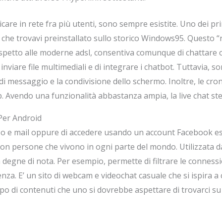
care in rete fra più utenti, sono sempre esistite. Uno dei p
che trovavi preinstallato sullo storico Windows95. Questo “
spetto alle moderne adsl, consentiva comunque di chattare o f
i inviare file multimediali e di integrare i chatbot. Tuttavia,
i di messaggio e la condivisione dello schermo. Inoltre, le cro
 Avendo una funzionalità abbastanza ampia, la live chat ste
Per Android
zzo e mail oppure di accedere usando un account Facebook es
 con persone che vivono in ogni parte del mondo. Utilizzata da
ne di nota. Per esempio, permette di filtrare le connessioni
nza. E’ un sito di webcam e videochat casuale che si ispira 
ipo di contenuti che uno si dovrebbe aspettare di trovarci su