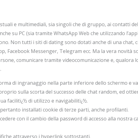
uali e multimediali, sia singoli che di gruppo, ai contatti dell
 anche su PC (sia tramite WhatsApp Web che utilizzando l’ap
no. Non tutti i siti di dating sono dotati anche di una chat, 
pp, Facebook Messenger, Telegram ecc. Ma la vera novità son
rsone, comunicare tramite videocomunicazione e, qualora lo 
.
 forma di ingranaggio nella parte inferiore dello schermo e vai
roprio sulla scorta del successo delle chat random, ed ottie
a facilitï¿½ di utilizzo e navigabilitï¿½.
 pertanto installati cookie di terze parti, anche profilanti.
edere con il cambio della password di accesso alla nostra cas
fiche attraverso i hyperlink sottostanti.