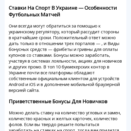
Ставки На Спорт В Украине — Особенности
Футбольных Матчей
Они всегда могут обратиться за помощью к
украинскому регулятору, который рассудит стороны
в кратчайшие сроки. Положительный ответ можно
дать только в отношении трех порталов — , и Виды
бонусных средств — фрибеты и гривны для оплаты
купонов со ставками. Бонусы можно заработать,
участвуя в системах лояльности, акциях для новичков
и других промо. В топ 10 букмекерских контор в
Украине почти все платформы обладают
собственным официальным клиентом для устройств
Android и iOS и в дополнение мобильной браузерной
версией сайта.
Приветственные Бонусы Для Новичков
Можно делать ставку на количество угловых и замен,
количество красных и желтых карточек, количество
фолов. Если вы твердо решите попытаться
заработать на ставках на спорт, тогда вам придется