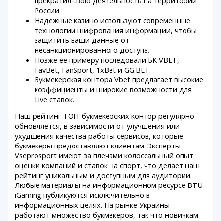
прекратил свою деятельность на территории
России.
Надежные казино используют современные
технологии шифрования информации, чтобы
защитить ваши данные от
несанкционированного доступа.
Позже ее примеру последовали БК VBET,
FavBet, FanSport, 1xBet и GG.BET.
Букмекерская контора Vbet предлагает высокие
коэффициенты и широкие возможности для
Live ставок.
Наш рейтинг ТОП-букмекерских контор регулярно
обновляется, в зависимости от улучшения или
ухудшения качества работы сервисов, которые
букмекеры предоставляют клиентам. Эксперты
Vseprosport имеют за плечами колоссальный опыт
оценки компаний и ставок на спорт, что делает наш
рейтинг уникальным и доступным для аудитории.
Любые материалы на информационном ресурсе BTU
iGaming публикуются исключительно в
информационных целях. На рынке Украины
работают множество букмекеров, так что новичкам