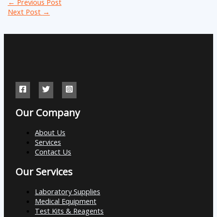
←
Previous Post
Next Post
→
Our Company
About Us
Services
Contact Us
Our Services
Laboratory Supplies
Medical Equipment
Test Kits & Reagents