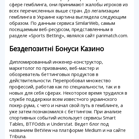
сфере гемблинга, они принимают жалобы игроков из
всех перечисленных выше стран. До легализации
гемблинга в Украине картина выглядела следующим
образом. По данным сервиса SimilarWeb, самым
посещаемым веб-ресурсом, представленным в
разделе «Sports Betting», являлся сайт parimatch.com.
Бездепозитні Бонуси Казино
Дипломированный инженер-конструктор,
маркетолог по призванию, веб-мастер и
обозреватель беттинговых продуктов в
действительности. Перепробовал множество
профессий, работав как по специальности, так и в
новых для себя сферах. Некоторое время трудился в
службе поддержки всем известного украинского
покер-рума, с чего и начал свой путь в гемблинге, а
уже затем познакомился с беттингом. При анализе
спортивных событий использует сервисы Smart
Tables, BTFOdds и Understat. Ведет блог под
названием BetView на платформе Medium и на сайте
Tribuna.