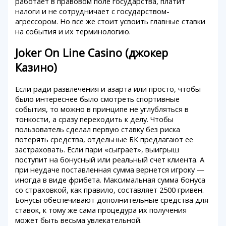
работает в правовом поле государства, платит
налоги и не сотрудничает с государством-
агрессором. Но все же стоит усвоить главные ставки
на события и их терминологию.
Joker On Line Casino (джокер
Казино)
Если ради развлечения и азарта или просто, чтобы
было интереснее было смотреть спортивные
события, то можно в принципе не углубляться в
тонкости, а сразу переходить к делу. Чтобы
пользователь сделал первую ставку без риска
потерять средства, отдельные БК предлагают ее
застраховать. Если пари «сыграет», выигрыш
поступит на бонусный или реальный счет клиента. А
при неудаче поставленная сумма вернется игроку —
иногда в виде фрибета. Максимальная сумма бонуса
со страховкой, как правило, составляет 2500 гривен.
Бонусы обеспечивают дополнительные средства для
ставок, к тому же сама процедура их получения
может быть весьма увлекательной.