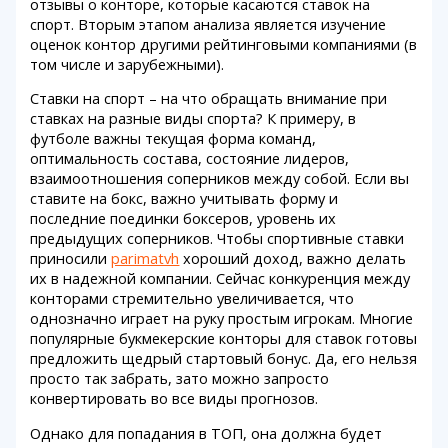
отзывы о конторе, которые касаются ставок на
спорт. Вторым этапом анализа является изучение
оценок контор другими рейтинговыми компаниями (в
том числе и зарубежными).
Ставки на спорт – на что обращать внимание при
ставках на разные виды спорта? К примеру, в
футболе важны текущая форма команд,
оптимальность состава, состояние лидеров,
взаимоотношения соперников между собой. Если вы
ставите на бокс, важно учитывать форму и
последние поединки боксеров, уровень их
предыдущих соперников. Чтобы спортивные ставки
приносили
parimatvh
хороший доход, важно делать
их в надежной компании. Сейчас конкуренция между
конторами стремительно увеличивается, что
однозначно играет на руку простым игрокам. Многие
популярные букмекерские конторы для ставок готовы
предложить щедрый стартовый бонус. Да, его нельзя
просто так забрать, зато можно запросто
конвертировать во все виды прогнозов.
Однако для попадания в ТОП, она должна будет