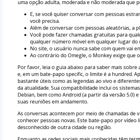
uma opção adulta, moderada e não moderada que po
E, se você quiser conversar com pessoas est
você precisa.
Além de conversar com pessoas aleatórias, a 
Você pode fazer chamadas gratuitas para qual
qualquer número móvel em qualquer lugar do
No site, o usuário nunca sabe com quem vai enc
Ao contrário do Omegle, o Monkey exige que 
Por favor, leia o guia abaixo para saber mais sobr
e, em um bate-papo specific, o limite é a hundred. 
bastante úteis como as legendas ao vivo e diferente
da atualidade. Sua compatibilidade inclui os siste
Debian, bem como Android (a partir da versão 5.0) e 
suas reuniões em andamento.
As conversas acontecem por meio de chamadas de v
conhecer pessoas novas. Este bate-papo por vídeo li
desconhecido de outra cidade ou região.
Enquanto as redes sociais mais conhecidas têm te