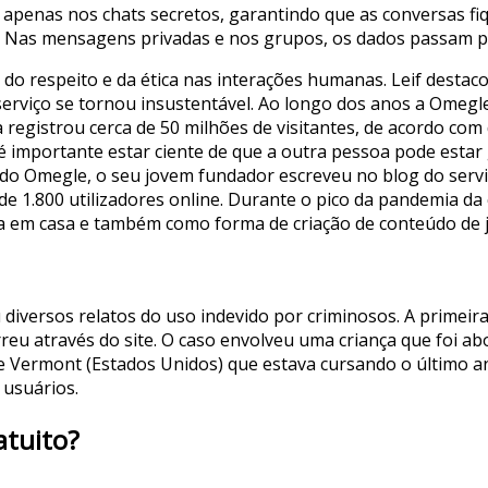
ta apenas nos chats secretos, garantindo que as conversas
. Nas mensagens privadas e nos grupos, os dados passam pe
do respeito e da ética nas interações humanas. Leif destaco
serviço se tornou insustentável. Ao longo dos anos a Omeg
a registrou cerca de 50 milhões de visitantes, de acordo co
 é importante estar ciente de que a outra pessoa pode estar
do Omegle, o seu jovem fundador escreveu no blog do serv
 de 1.800 utilizadores online. Durante o pico da pandemia da
a em casa e também como forma de criação de conteúdo de 
diversos relatos do uso indevido por criminosos. A primeir
reu através do site. O caso envolveu uma criança que foi a
e Vermont (Estados Unidos) que estava cursando o último a
 usuários.
atuito?