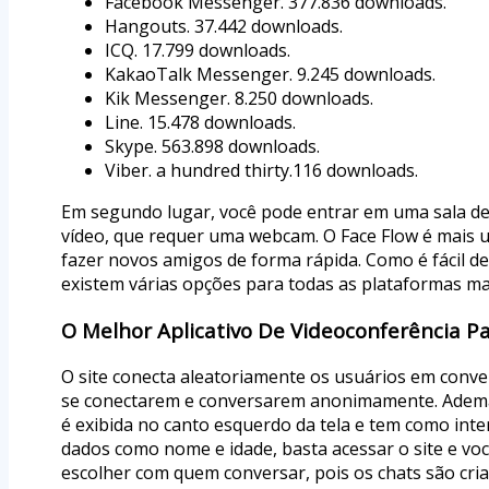
Facebook Messenger. 377.836 downloads.
Hangouts. 37.442 downloads.
ICQ. 17.799 downloads.
KakaoTalk Messenger. 9.245 downloads.
Kik Messenger. 8.250 downloads.
Line. 15.478 downloads.
Skype. 563.898 downloads.
Viber. a hundred thirty.116 downloads.
Em segundo lugar, você pode entrar em uma sala de
vídeo, que requer uma webcam. O Face Flow é mais u
fazer novos amigos de forma rápida. Como é fácil de
existem várias opções para todas as plataformas ma
O Melhor Aplicativo De Videoconferência P
O site conecta aleatoriamente os usuários em conver
se conectarem e conversarem anonimamente. Ademais,
é exibida no canto esquerdo da tela e tem como in
dados como nome e idade, basta acessar o site e vo
escolher com quem conversar, pois os chats são cri