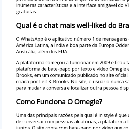
inúmeras características e a interface amigável do 
gratuitas.
Qual é o chat mais well-liked do Bra
O WhatsApp é o aplicativo número 1 de mensagens em
América Latina, a Índia e boa parte da Europa Ocid
Austrália, além dos EUA.
A plataforma começou a funcionar em 2009 e ficou f
plataforma de bate-papo por texto e vídeo Omegle enc
Brooks, em um comunicado publicado no site oficia
criada por Leif K-Brooks. No site, o usuário nunca s
para mudar a conversa e localizar outra pessoa dis
Como Funciona O Omegle?
Uma das principais razões pela qual é in style é qu
de conversar com pessoas aleatórias, a plataforma f
juntos. O site conta com bate-papo por vídeo que c