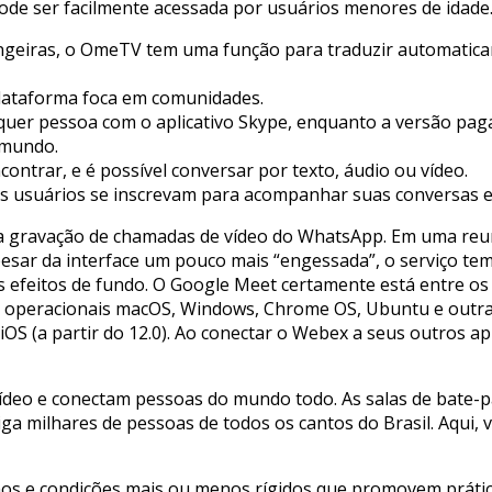
de ser facilmente acessada por usuários menores de idade
rangeiras, o OmeTV tem uma função para traduzir automati
plataforma foca em comunidades.
quer pessoa com o aplicativo Skype, enquanto a versão pag
 mundo.
ontrar, e é possível conversar por texto, áudio ou vídeo.
os usuários se inscrevam para acompanhar suas conversas 
e a gravação de chamadas de vídeo do WhatsApp. Em uma reu
Apesar da interface um pouco mais “engessada”, o serviço tem
s efeitos de fundo. O Google Meet certamente está entre os
mas operacionais macOS, Windows, Chrome OS, Ubuntu e outra
iOS (a partir do 12.0). Ao conectar o Webex a seus outros apl
ídeo e conectam pessoas do mundo todo. As salas de bate-
ga milhares de pessoas de todos os cantos do Brasil. Aqui,
rmos e condições mais ou menos rígidos que promovem prá