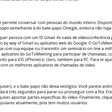
 permite conversar com pessoas do mundo inteiro. Disponív
-papo semelhante à do bate-papo Omegle, embora não haja 
quer pessoa com um ID Gmail. As salas de videoconferênci
by way of Gmail ou aplicativo web do Google. O GoToMeeting
e com sua equipe ou transmitir um seminário on-line a mil
aplicativo do GoToMeeting para participar de chamadas, co
anto para iOS (iPhone) e, claro, também para PC. Para te aj
com os melhores aplicativos de chamadas de vídeo.
quiser), e o bate-papo não deixa vestígios. Você parece an
e dará três segundos para parar ou prosseguir com a fita. E
 quiser apontar partes específicas do vídeo. Finalmente, cli
opulares atualmente, pois tem muitos usuários.