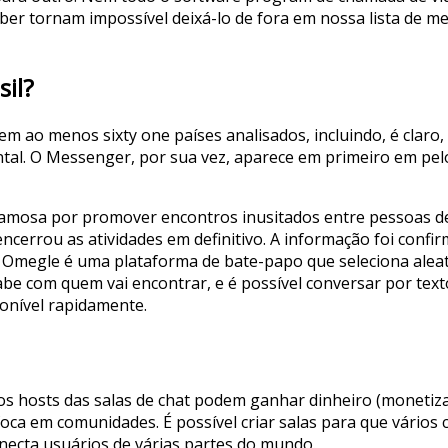
Viber tornam impossível deixá-lo de fora em nossa lista de m
sil?
 ao menos sixty one países analisados, incluindo, é claro,
ental. O Messenger, por sua vez, aparece em primeiro em pe
amosa por promover encontros inusitados entre pessoas de 
errou as atividades em definitivo. A informação foi confirm
l. Omegle é uma plataforma de bate-papo que seleciona ale
abe com quem vai encontrar, e é possível conversar por text
ponível rapidamente.
e os hosts das salas de chat podem ganhar dinheiro (moneti
oca em comunidades. É possível criar salas para que vários
onecta usuários de várias partes do mundo.