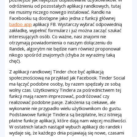
odróżnieniu od pozostałych aplikacji randkowych, tutaj
nie musimy niczego nowego instalować. Randki na
Facebooku są dostępne jako jedna z funkcji głównej
badoo app
aplikacji FB. Wystarczy wybrać odpowiednią
zakładkę, wypełnić formularz i już można zacząć szukać
interesujących osób. Co ważne, nasi znajomi nie
otrzymają powiadomienia o naszym dołączeniu do
Randek, algorytm nie będzie nam również proponował
nikogo spośród znajomych (chyba że wyrazimy taką
chęć).
Z aplikacji randkowej Tinder chce być aplikacją
społecznościową na przykład jak Facebook. Tinder Social
ma łączyć podobne osoby, by razem spędzały ze sobą
wolny czas. Użytkownicy Tindera za pośrednictwem tej
funkcji mają razem imprezować, podróżować czy
realizować podobne pasje. Założenia są ciekawe, ale
wykonanie nie przypadło wielu użytkownikom do gustu.
Podstawowe funkcje Tindera są bezpłatne, lecz istnieją
płatne funkcje aplikacji, które dają nam więcej możliwości.
W ostatnich latach nastąpił wybuch aplikacji do randek i
wydaje się, że każdego dnia pojawiają się nowe, czasami