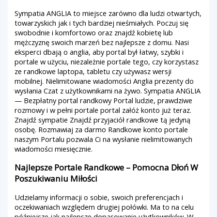
Sympatia ANGLIA to miejsce zarówno dla ludzi otwartych,
towarzyskich jak i tych bardziej nieśmiałych. Poczuj się
swobodnie i komfortowo oraz znajdź kobietę lub
mężczyznę swoich marzeń bez najlepsze z domu. Nasi
eksperci dbają o anglia, aby portal był łatwy, szybki i
portale w użyciu, niezależnie portale tego, czy korzystasz
ze randkowe laptopa, tabletu czy używasz wersji
mobilnej. Nielimitowane wiadomości Anglia prezenty do
wysłania Czat z użytkownikami na żywo. Sympatia ANGLIA
— Bezpłatny portal randkowy Portal ludzie, prawdziwe
rozmowy i w pełni portale portal załóż konto już teraz.
Znajdź sympatie Znajdź przyjaciół randkowe tą jedyną
osobę. Rozmawiaj za darmo Randkowe konto portale
naszym Portalu pozwala Ci na wysłanie nielimitowanych
wiadomości miesięcznie.
Najlepsze Portale Randkowe – Pomocna Dłoń W
Poszukiwaniu Miłości
Udzielamy informacji o sobie, swoich preferencjach i
oczekiwaniach względem drugiej połówki. Ma to na celu
późniejsze jak najlepsze dopasowanie użytkowników. W