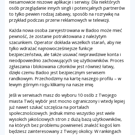
niesamowicie niszowe aplikacje i serwisy. Dla niektórych
osób przeglądanie innych singli i potencjalnych partnerów
to tylko pewien rodzaj zabawy, sposób na rozrywkę na
przykład podczas przerw reklamowych w telewizji.
Każda nowa osoba zarejestrowana w Badoo może mieć
pewność, że zostanie potraktowana z należytym
szacunkiem. Operator dokłada wszelkich starań, aby nie
tylko wdrażać najnowocześniejsze funkcje
bezpieczeństwa, ale także usuwać nieprawdziwe konta i
nieodpowiednio zachowujących się użytkowników. Proces
zgłaszania i blokowania członków jest również łatwy,
dzięki czemu Badoo jest bezpiecznym serwisem
randkowym. Przechodzimy na kartę naszego profilu – w
lewym górnym rogu klikamy na nasze imię.
Jeśli w serwisach masz do wyboru 10 osób z Twojego
miasta Twój wybór jest mocno ograniczony i wtedy lepiej
już nawet szukać szczęścia na portalach
społecznościowych. Jednak mimo wszystko jest wiele
wysokich jakościowych stron z dużą bazą użytkowników,
na których bez problemu powinieneś znaleźć kogoś kim
będziesz zainteresowany z Twojej okolicy. W rankingach