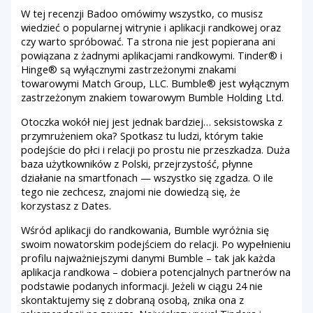
W tej recenzji Badoo omówimy wszystko, co musisz
wiedzieć o popularnej witrynie i aplikacji randkowej oraz
czy warto spróbować. Ta strona nie jest popierana ani
powiązana z żadnymi aplikacjami randkowymi. Tinder® i
Hinge® są wyłącznymi zastrzeżonymi znakami
towarowymi Match Group, LLC. Bumble® jest wyłącznym
zastrzeżonym znakiem towarowym Bumble Holding Ltd.
Otoczka wokół niej jest jednak bardziej… seksistowska z
przymrużeniem oka? Spotkasz tu ludzi, którym takie
podejście do płci i relacji po prostu nie przeszkadza. Duża
baza użytkowników z Polski, przejrzystość, płynne
działanie na smartfonach — wszystko się zgadza. O ile
tego nie zechcesz, znajomi nie dowiedzą się, że
korzystasz z Dates.
Wśród aplikacji do randkowania, Bumble wyróżnia się
swoim nowatorskim podejściem do relacji. Po wypełnieniu
profilu najważniejszymi danymi Bumble – tak jak każda
aplikacja randkowa – dobiera potencjalnych partnerów na
podstawie podanych informacji. Jeżeli w ciągu 24 nie
skontaktujemy się z dobraną osobą, znika ona z